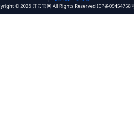
yright © 2026 开云官网 All Rights Reserved ICP备09454758