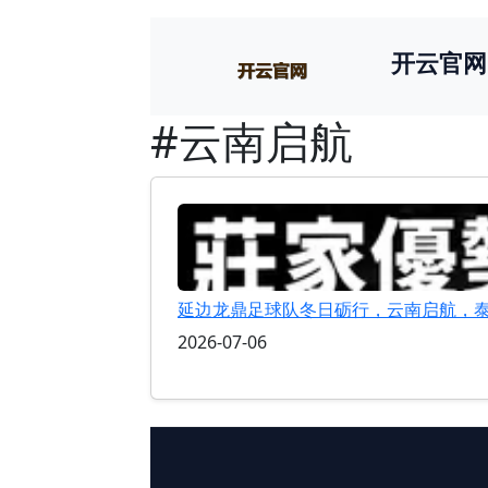
开云官网
#云南启航
延边龙鼎足球队冬日砺行，云南启航，
2026-07-06