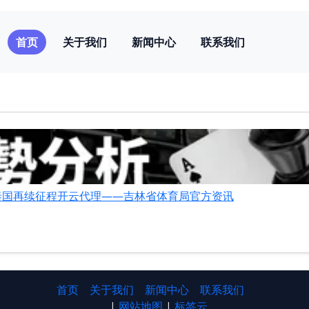
首页
关于我们
新闻中心
联系我们
泰国再续征程开云代理——吉林省体育局官方资讯
首页
关于我们
新闻中心
联系我们
|
网站地图
|
标签云