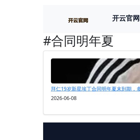
开云官网
#合同明年夏
拜仁19岁新星埃丁合同明年夏末到期，
2026-06-08