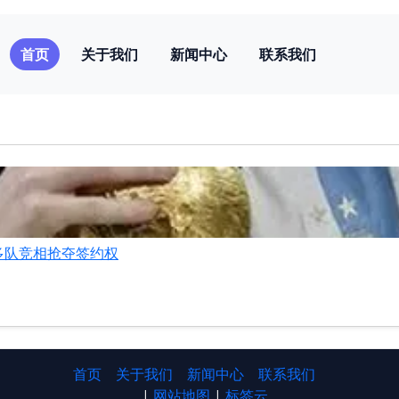
首页
关于我们
新闻中心
联系我们
多队竞相抢夺签约权
首页
关于我们
新闻中心
联系我们
|
网站地图
|
标签云