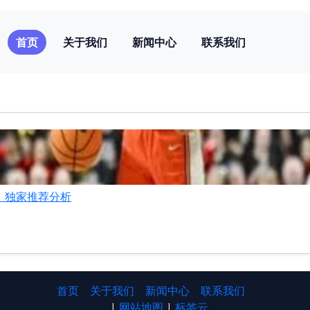
首页
关于我们
新闻中心
联系我们
，独家推荐分析
首页
关于我们
新闻中心
联系我们
|
网站地图
|
标签云