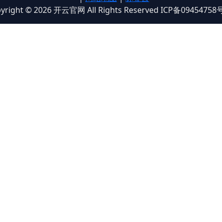
yright © 2026 开云官网 All Rights Reserved ICP备09454758