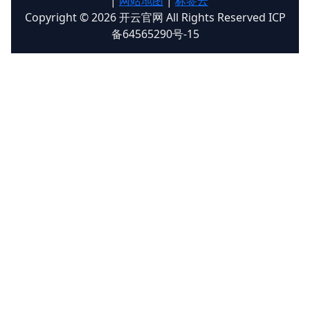
|
网站地图
|
标签云
Copyright © 2026 开云官网 All Rights Reserved ICP
备64565290号-15