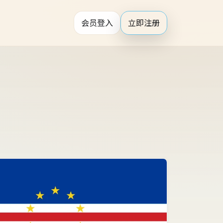
会员登入
立即注册