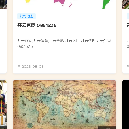
公司动态
开云官网 085152 5
开云官网,开云体育,开云全站,开云入口,开云代理,开云官网
085152 5
0
2026-08-03