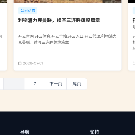
公司动态
利物浦力克曼联，续写三连胜辉煌篇章
网
开云官网,开云体育,开云全站,开云入口,开云代理,利物浦力
克曼联，续写三连胜辉煌篇章
2026-07-31
...
7
下一页
尾页
导航
支持