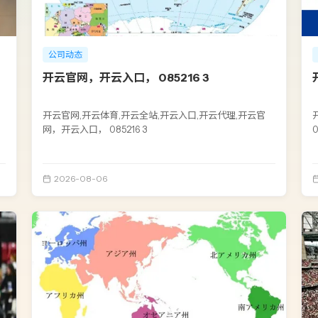
公司动态
开云官网，开云入口， 085216 3
开云官网,开云体育,开云全站,开云入口,开云代理,开云官
网，开云入口， 085216 3
0
2026-08-06