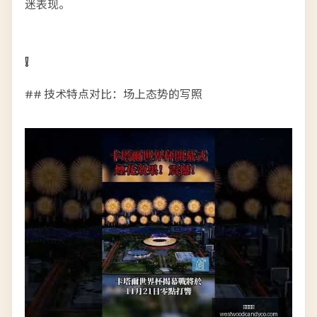
迷表现。
❕
## 技术特点对比：场上态势的写照