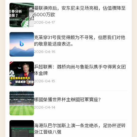
曼联换帅后，安东尼未见场亮相，估值骤降至
5000万欧
2026-04-17
克莱穿31号我觉得颇为不寻常，但愿我们对他
的敬意能适度表达。
2026-04-16
乒超联赛：魏桥向尚与鲁能队携手夺得男女团
体金牌
2026-04-15
哪國榮獲世界杯主辦國冠軍寶座？
2026-04-14
海港队巴尔加斯上演一条龙绝杀，足协杯逆转
浙江晋级八强