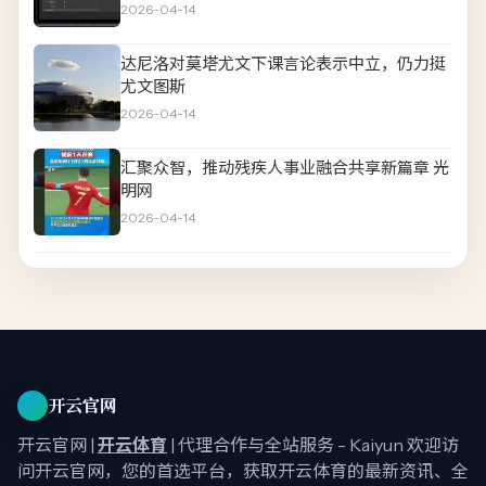
2026-04-14
达尼洛对莫塔尤文下课言论表示中立，仍力挺
尤文图斯
2026-04-14
汇聚众智，推动残疾人事业融合共享新篇章 光
明网
2026-04-14
开云官网
开云官网 |
开云体育
| 代理合作与全站服务 - Kaiyun 欢迎访
问开云官网，您的首选平台，获取开云体育的最新资讯、全