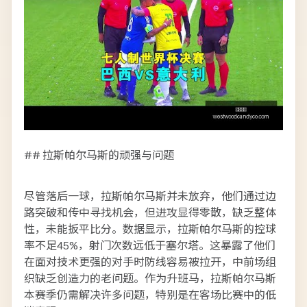
## 拉斯帕尔马斯的顽强与问题
尽管落后一球，拉斯帕尔马斯并未放弃，他们通过边
路突破和传中寻找机会，但进攻显得零散，缺乏整体
性，未能扳平比分。数据显示，拉斯帕尔马斯的控球
率不足45%，射门次数远低于塞尔塔。这暴露了他们
在面对技术更强的对手时防线容易被拉开，中前场组
织缺乏创造力的老问题。作为升班马，拉斯帕尔马斯
本赛季仍需解决许多问题，特别是在客场比赛中的低