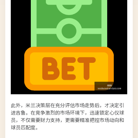
此外，米兰决策层在充分评估市场走势后，才决定引
进吉鲁。在竞争激烈的市场环境下，迅速锁定心仪球
员，不仅需要财力支持，更需要精准把控市场动向和
球员匹配度。